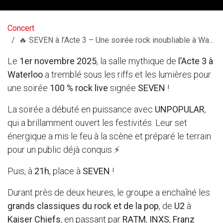
Concert
🔥 SEVEN à l’Acte 3 – Une soirée rock inoubliable à Waterloo - 1er Novembre 2025
Le
1er novembre 2025
, la salle mythique de
l’Acte 3 à
Waterloo
a tremblé sous les riffs et les lumières pour
une soirée
100 % rock live
signée
SEVEN
!
La soirée a débuté en puissance avec
UNPOPULAR
,
qui a brillamment ouvert les festivités. Leur set
énergique a mis le feu à la scène et préparé le terrain
pour un public déjà conquis ⚡️
Puis, à
21h
, place à
SEVEN
!
Durant près de deux heures, le groupe a enchaîné les
grands classiques du rock et de la pop
, de
U2
à
Kaiser Chiefs
, en passant par
RATM
,
INXS
,
Franz