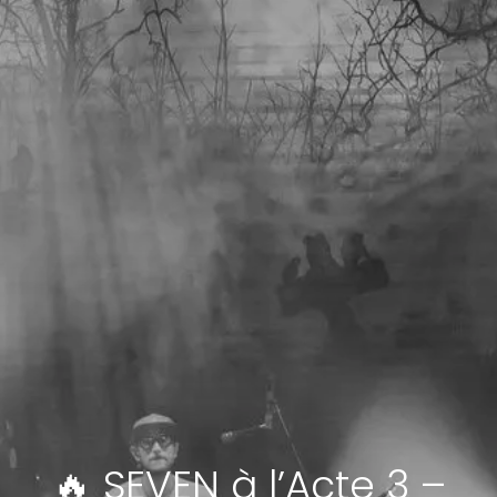
🔥 SEVEN à l’Acte 3 –